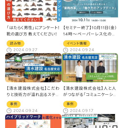
「はたらく男性」にアンケート！
【セミナー終了】10月11日(金)
靴の選び方 教えてください！
14時～ペーパーレス化の視
点から考える！「業務改革」と
読み物
イベント情報
「働き方のアップデート」/辻・
2024.09.27
2024.09.24
本郷 税理士法人共催 会
場・配信同時開催セミナー
【清水建設株式会社】こだわ
【清水建設株式会社】人と人
りと技術力が溢れ出るステキ
がつながる「コミュニケーショ
なオフィスをご紹介
ンHUB」を目指して
事例
事例
2024.09.24
2024.09.17