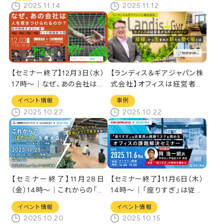
2025.11.14
2025.11.12
【セミナー終了】12月3日（水）
【ランディス＆ギアジャパン株
17時～｜なぜ、あの会社は人
式会社】オフィスは経営者か
を惹きつけられるのか？～採
らのメッセージ/”接縁”から生
イベント情報
事例
用戦略を成功に導く4つの課
まれた新たな働く場とは
2025.10.27
2025.10.22
題解決策～[リアル・オンライ
ン同時開催]
【セミナー終了】11月28日
【セミナー終了】11月6日（木）
（金）14時～│これからの「は
14時～｜「座りすぎ」は従業
たらく」を考える～エンゲー
員の健康リスクを高めるオフ
イベント情報
イベント情報
ジメント視点で考えるオフィ
ィスの課題解決セミナー［オ
2025.10.20
2025.10.15
ス移転・リニューアル～[リア
ンラインセミナー］