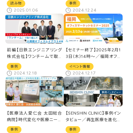
ます
生み出す最新オフィスビル「B
読み物
事例
IZIA KOKURA」
2025.01.06
2024.12.24
前編【日鉄エンジニアリング
【セミナー終了】2025年2月1
株式会社】ワンチームで取り
3日(木)14時～／福岡オフィ
組んだ大規模オフィスレイア
スマーケットセミナー2025
事例
イベント情報
ウト変更
2024.12.18
2024.12.17
【医療法人愛仁会 太田総合
【SENSHIN CLINIC】事例イン
病院】時代変化や医療ニーズ
タビュー／再生医療を進化さ
の先を見通した選ばれる病院
せる、世界に類を見ない新た
事例
事例
への大規模リニューアル！
な医療施設への挑戦