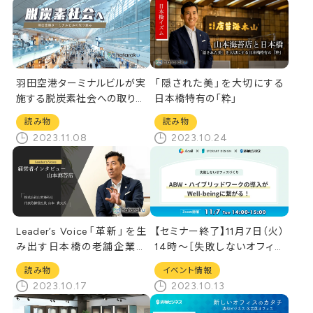
羽田空港ターミナルビルが実
「隠された美」を大切にする
施する脱炭素社会への取り組
日本橋特有の「粋」
み
読み物
読み物
2023.11.08
2023.10.24
Leader’s Voice「革新」を生
【セミナー終了】11月7日（火）
み出す日本橋の老舗企業
14時～［失敗しないオフィス
山本海苔店
づくり]オンラインセミナー
読み物
イベント情報
2023.10.17
2023.10.13