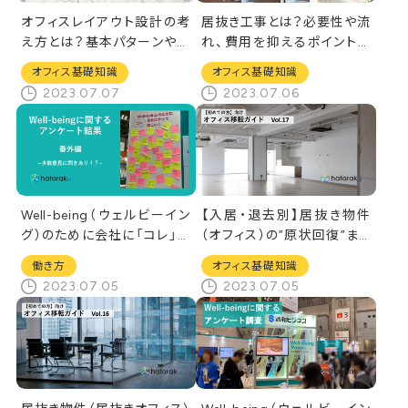
オフィスレイアウト設計の考
居抜き工事とは？必要性や流
え方とは？基本パターンや事
れ、費用を抑えるポイントを
例をご紹介
解説
オフィス基礎知識
オフィス基礎知識
2023.07.07
2023.07.06
Well-being（ウェルビーイン
【入居・退去別】居抜き物件
グ）のために会社に「コレ」や
（オフィス）の”原状回復”まと
って欲しい！
め！費用の違いについても解
働き方
オフィス基礎知識
説
2023.07.05
2023.07.05