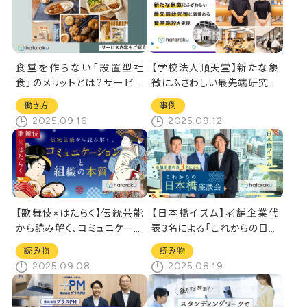
食堂を作らない「設置型社
【学校法人順天堂】新たな象
食」のメリットとは？サービス
徴にふさわしい最先端研究棟
内容もご紹介
に価値ある食堂施設を実現
働き方
事例
2025.09.16
2025.09.12
【歌舞伎×はたらく】伝統芸能
【日本橋イズム】老舗企業代
から読み解く、コミュニケーシ
表3名による「これからの日本
ョンと組織の本質
橋」座談会
読み物
読み物
2025.09.08
2025.08.19