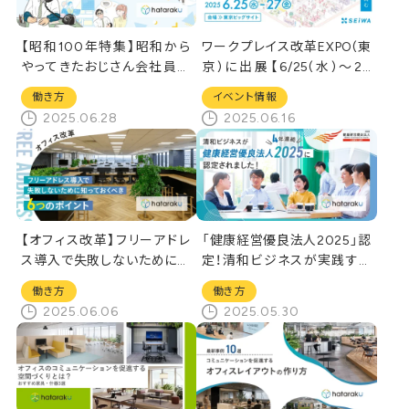
【昭和100年特集】昭和から
ワークプレイス改革EXPO(東
やってきたおじさん会社員／
京)に出展【6/25(水)～27
令和のオフィスにおったまげ
(金)】
働き方
イベント情報
2025.06.28
2025.06.16
【オフィス改革】フリーアドレ
「健康経営優良法人2025」認
ス導入で失敗しないために知
定！清和ビジネスが実践する
っておくべき6つのポイント
Well-being経営とは
働き方
働き方
2025.06.06
2025.05.30