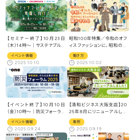
ル開催/オフィス見学実施]
【セミナー終了】10月23日
昭和100年特集／令和のオフ
（木）14時～｜サステナブルオ
ィスファッションに、昭和のお
フィスの実現に向けて～働く
じさんは今日も驚かされる
イベント情報
働き方
場からはじまるSDGs～［オン
2025.10.10
2025.10.02
ラインセミナー］
【イベント終了】10月10日
【清和ビジネス大阪支店】20
（金）10時～｜防災フォーラム
25年8月にリニューアルしま
2025－ 事業継続、それは企
した！
イベント情報
事例
業の使命 －
2025.09.24
2025.09.19