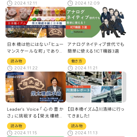
2024.12.11
2024.12.09
日本橋は他にはない「ヒュー
アナログネイティブ世代でも
マンスケールな町」であり続
簡単に使える！ICT機器3選
ける
読み物
働き方
2024.11.22
2024.11.21
Leader’s Voice「心の豊か
【日本橋イズム】川清掃に行っ
さ」に挑戦する【榮太樓總本
てきました！
鋪】
読み物
読み物
2024.11.15
2024.11.13