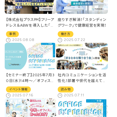
【株式会社プラスPM】フリーア
座りすぎ解消！「スタンディン
ドレス＆ABWを導入した「出
グワーク」で健康経営を実現！
社したくなるオフィスづくり」
事例
働き方
を実現
2025.08.08
2025.07.22
【セミナー終了】2025年7月3
社内コミュニケーションを活
0日(水)14時～／オフィスで
性化！部署や世代を越えてつ
の「体験」がエンゲージメント
ながる「好きな本を語り合う
イベント情報
読み物
を育む
会」を開催
2025.07.16
2025.07.11