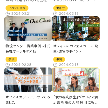
14時～［選ばれ続ける会社に
アスクルのソロエルアリーナ
なるために、Well-beingな会
イベント情報
働き方
社作りのポイント]オンライン
2024.03.21
2024.03.19
セミナー
物流センター構築事例：株式
オフィスのカフェスペース 設
会社オーラルケア様
置・運営のポイント
事例
事例
2024.02.28
2024.02.13
オフィスカジュアルやってみ
「食の福利厚生」がオフィス満
ました！
足度を高め人材採用にも好
影響