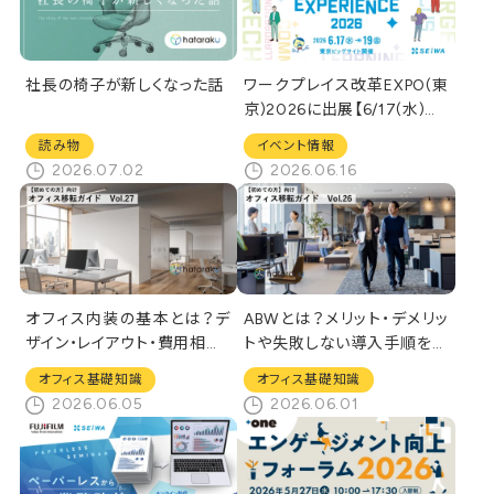
社長の椅子が新しくなった話
ワークプレイス改革EXPO(東
京)2026に出展【6/17(水)～1
9(金)】
読み物
イベント情報
2026.07.02
2026.06.16
オフィス内装の基本とは？デ
ABWとは？メリット・デメリッ
ザイン・レイアウト・費用相場・
トや失敗しない導入手順を解
工事の流れと成功ポイントを
説
オフィス基礎知識
オフィス基礎知識
解説
2026.06.05
2026.06.01