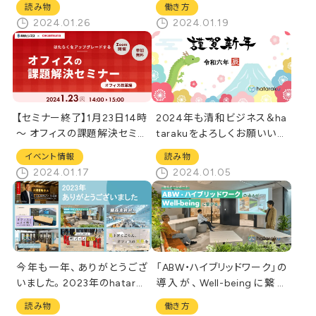
読み物
働き方
2024.01.26
2024.01.19
【セミナー終了】1月23日14時
2024年も清和ビジネス＆ha
～ オフィスの課題解決セミナ
tarakuをよろしくお願いいた
ー～オフィス改革編～※202
します
イベント情報
読み物
3年12月15日に開催したセミ
2024.01.17
2024.01.05
ナーの録画配信
今年も一年、ありがとうござ
「ABW・ハイブリッドワーク」の
いました。2023年のhatarak
導入が、Well-beingに繋が
uを振り返る
る！【セミナーレポート】
読み物
働き方