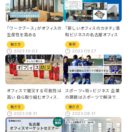
「ワークブース」がオフィスの
「新しいオフィスのカタチ」清
生産性を高める
和ビジネスの名古屋オフィス
働き方
事例
2023.10.03
2023.09.27
オフィスで被災する可能性は
スポーツ×街×ビジネス 企業
高い 自ら取り組むオフィス防
の課題はスポーツで解決でき
災
る
働き方
働き方
2023.08.31
2023.08.31