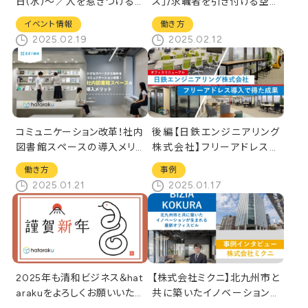
日(水)～／人を惹きつけるワ
ス」/求職者を引き付ける空間
ークプレイスの作り方
づくりとは？
イベント情報
働き方
2025.02.19
2025.02.12
コミュニケーション改革！社内
後編【日鉄エンジニアリング
図書館スペースの導入メリッ
株式会社】フリーアドレス導
ト
入で得た成果
働き方
事例
2025.01.21
2025.01.17
2025年も清和ビジネス＆hat
【株式会社ミクニ】北九州市と
arakuをよろしくお願いいたし
共に築いたイノベーションを