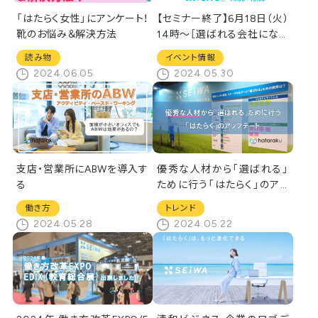
「はたらく女性」にアンケート！
【セミナー終了】6月18日（火）
靴のお悩み＆解決方法
14時～［選ばれる会社になる
ためにワークプレイスで取り
読み物
イベント情報
組むべき3つのポイント]オンラ
2024.06.05
2024.05.30
インセミナー
支店・営業所にABWを導入す
優秀な人材から「選ばれる」
る
ために行う「はたらく」のアッ
プデート
働き方
トレンド
2024.05.28
2024.05.22