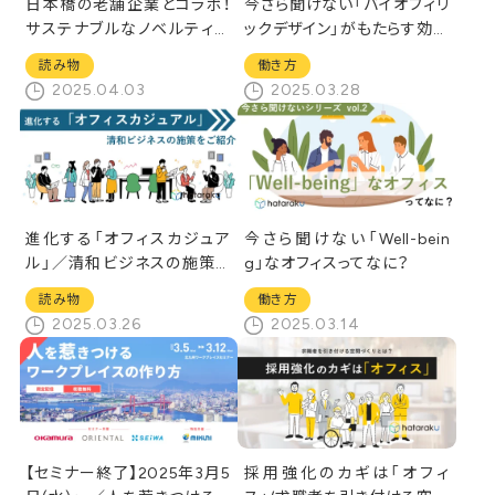
日本橋の老舗企業とコラボ！
今さら聞けない「バイオフィリ
サステナブルなノベルティ制
ックデザイン」がもたらす効果
作【日本橋イズム】
とは？
読み物
働き方
2025.04.03
2025.03.28
進化する「オフィスカジュア
今さら聞けない「Well-bein
ル」／清和ビジネスの施策を
g」なオフィスってなに？
ご紹介
読み物
働き方
2025.03.26
2025.03.14
【セミナー終了】2025年3月5
採用強化のカギは「オフィ