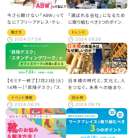
今さら聞けない「ABW」って
「選ばれる会社」になるため
なに？フリーアドレス・テレワ
に取り組むべき3つのポイント
ークと何が違うの？
とは？
働き方
トレンド
2024.07.04
2024.06.26
【セミナー終了】7月23日（火）
日本橋の時代と、文化と、人
14時～［『昇降デスク』『スタ
をつなぐ。未来への始まりと
ンディングワーク』がオフィス
なる「百尺ライン」
イベント情報
読み物
ワークの常識を変える]オンラ
2024.06.25
2024.06.19
インセミナー