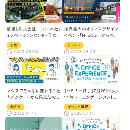
前編【株式会社ニコン 本社/
世界最大のオフィスデザイン
イノベーションセンター】 ゆか
イベント「NeoCon」から見え
りの地への回帰が生んだ、シ
た、これからのワークプレイス
事例
トレンド
ナジーと開放感──COLプ
2026.08.06
2026.08.03
ロジェクトが描いた本社移転
の全貌
マウスでそんなに変わる？社
【セミナー終了】7月28日(火)
内アンケートから見えたPC環
14時～│エンゲージメントを
境と働き方改善のヒント
高めるオフィスのつくり方[オ
働き方
イベント情報
ンラインセミナー]
2026.07.17
2026.07.10