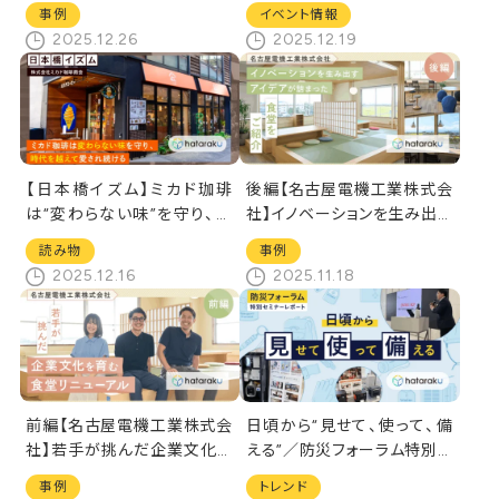
ト
「大阪オフィスマーケット」の
事例
イベント情報
現状と展望
2025.12.26
2025.12.19
【日本橋イズム】ミカド珈琲
後編【名古屋電機工業株式会
は“変わらない味”を守り、時
社】イノベーションを生み出す
代を越えて愛され続ける
アイデアが詰まった食堂をご
読み物
事例
紹介
2025.12.16
2025.11.18
前編【名古屋電機工業株式会
日頃から“見せて、使って、備
社】若手が挑んだ企業文化を
える”／防災フォーラム特別セ
育む食堂リニューアル
ミナーレポート
事例
トレンド