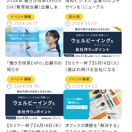
2024年 働き方改革EXPO/E
清和ビジネス 企業のロゴデ
DIX（教育総合展）出展しまし
ザインをリニューアル
た！
イベント情報
読み物
2024.05.17
2024.05.02
「働き方改革EXPO」出展のお
【セミナー終了】5月14日（火）
知らせ
［選ばれ続ける会社になるた
めに、Well-beingな会社作り
イベント情報
イベント情報
のポイント]オンラインセミナ
2024.04.30
2024.04.23
ー
【セミナー終了】4月18日（木）
オフィスの課題を「解決する」