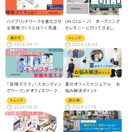
ハイブリッドワークを進化させ
UN:O(ユーノ) オープニング
る環境づくりとは？＜先進的
セレモニーに行ってきました！
テレワーク実践企業見学会＞
＠大手町駅/東京
働き方
トレンド
2024.09.13
2024.09.04
「昇降デスク」「スタンディン
夏のオフィスカジュアル お
グワーク」がオフィスワークの
悩み解決ポイント
常識を変える／セミナーレポ
トレンド
読み物
ート
2024.08.21
2024.07.19