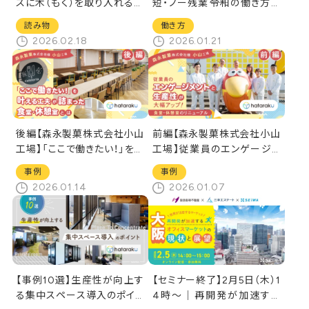
スに木（もく）を取り入れるべ
短・ノー残業――令和の働き方に
きなのか？
昭和のおじさん腰抜かす
読み物
働き方
2026.02.18
2026.01.21
後編【森永製菓株式会社小山
前編【森永製菓株式会社小山
工場】「ここで働きたい！」を叶
工場】従業員のエンゲージメ
える工夫が詰まった食堂・休
ントと生産性が大幅アップ！／
事例
事例
憩室とは
食堂・休憩室のリニューアル
2026.01.14
2026.01.07
【事例10選】生産性が向上す
【セミナー終了】2月5日（木）1
る集中スペース導入のポイン
4時～｜再開発が加速する