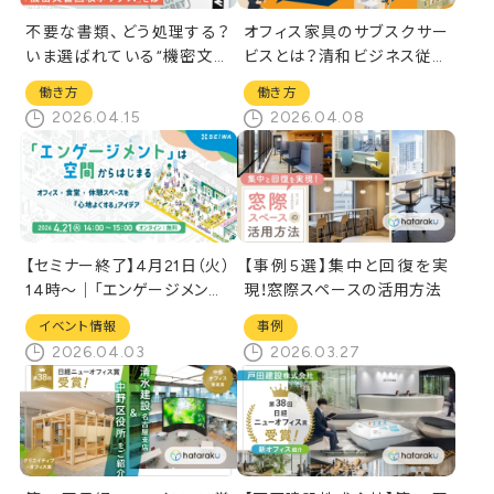
不要な書類、どう処理する？
オフィス家具のサブスクサー
いま選ばれている“機密文書
ビスとは？清和ビジネス従業
回収ボックス”とは
員へインタビュー
働き方
働き方
2026.04.15
2026.04.08
【セミナー終了】4月21日（火）
【事例5選】集中と回復を実
14時～｜「エンゲージメント」
現！窓際スペースの活用方法
は空間からはじまる オフィ
イベント情報
事例
ス・食堂・休憩スペースを「心
2026.04.03
2026.03.27
地よくする」アイデア[オンライ
ン開催]