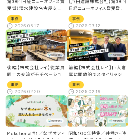
第38回日経ニューオフィス賞
【戸田建設株式会社】第38回
受賞！清水建設名古屋支店・
日経ニューオフィス賞受賞！
中野区役所をご紹介
事例
事例
2026.03.17
2026.03.12
後編【株式会社レイ】従業員
前編【株式会社レイ】巨大倉
同士の交流がモチベーション
庫に開放的でスタイリッシュ
と仕事の質をアップする／シ
なオフィスが誕生！／ショーテ
事例
事例
ョーテクニカルユニットの新
クニカルユニットの新オフィ
2026.02.20
2026.02.19
オフィス
ス
Mokutional＃1／なぜオフィ
昭和100年特集／共働き・時