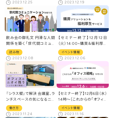
2023.12.25
2023.12.19
飲み会の御礼文 円滑な人間
【セミナー終了】12月12日
関係を築く「世代間コミュニ
（火）14:00~購買＆福利厚生
ケーション」とは
セミナーを開催
読み物
イベント情報
2023.12.08
2023.12.06
『シラス壁』で解決 会議室、ラ
【セミナー終了】12月6日（水）
ンチスペースの気になるニオ
14時～［これからの「オフィス
イ残り
戦略」を考える]オンラインセ
働き方
イベント情報
ミナー
2023.11.24
2023.11.16