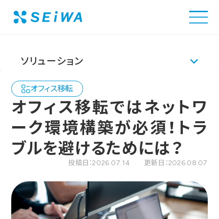
清和ビジネス
オフィスナレッジ
4.オフィス移転
ソリューション
オフィス移転
Solution
事例・実績
オフィス移転ではネットワ
ーク環境構築が必須！トラ
解決できる課題
ソリューショントップ
ブルを避けるためには？
投稿日：2026.07.14 更新日：2026.08.07
会社情報
オフィスツアーに申し込む
環境空間構築ソリューション
Company
採用情報
オフィス移転・リニューアルサービス