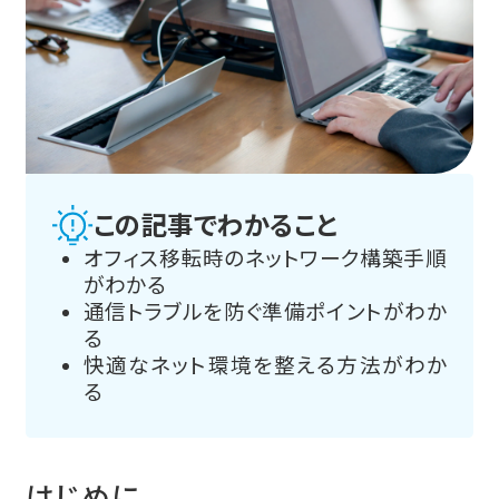
オフィスデザイン・レイアウト設計
オフィスナレッジ
会社情報トップ
オフィス家具・什器の販売
オフィス戦略コンサルティング
内装・通信・設備工事
会社概要
資料ダウンロード
ICT導入支援サービス
経営理念
オフィス物件選定支援
沿革
この記事でわかること
お問い合わせ
サブスクサービス
オフィス移転時のネットワーク構築手順
代表ご挨拶
専門施設ソリューション
がわかる
主要顧客一覧
通信トラブルを防ぐ準備ポイントがわか
教育施設
JP
EN
る
事業所一覧
医療福祉施設
快適なネット環境を整える方法がわか
サステナビリティ
物流施設(ミスター物流)
る
サテライトオフィスの
ご案内
アスクル購買ソリューション
はじめに