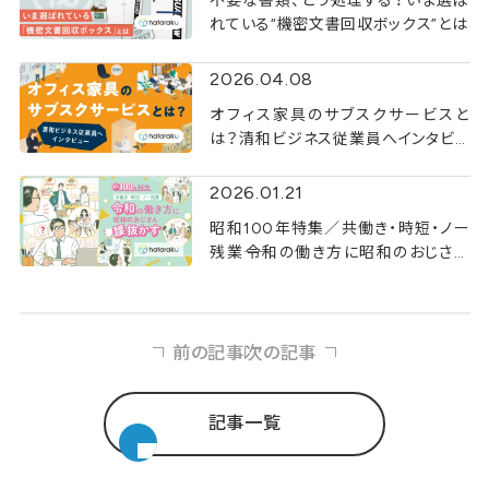
不要な書類、どう処理する？いま選ば
れている“機密文書回収ボックス”とは
2026.04.08
オフィス家具のサブスクサービスと
は？清和ビジネス従業員へインタビュ
ー
2026.01.21
昭和100年特集／共働き・時短・ノー
残業――令和の働き方に昭和のおじさん
腰抜かす
前の記事
次の記事
記事一覧