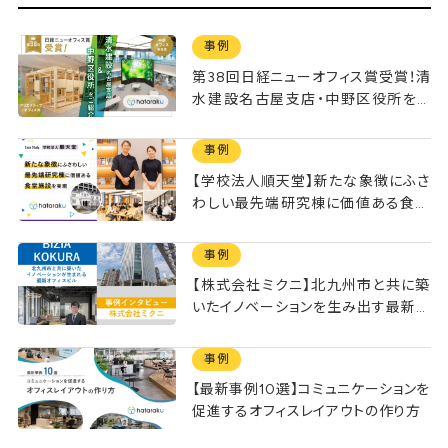
事例
第38回日経ニューオフィス賞受賞！清
水建設名古屋支店・中野区役所をご
紹介
事例
【学校法人順天堂】新たな象徴にふさ
わしい最先端研究棟に価値ある食堂
施設を実現
事例
【株式会社ミクニ】北九州市と共に築
いたイノベーションを生み出す最新オ
フィスビル「BIZIA KOKURA」
事例
【最新事例10選】コミュニケーションを
促進するオフィスレイアウトの作り方