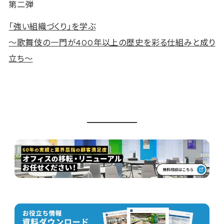
第二弾
「強い組織づくり」を学ぶ
～歌舞伎の一門が400年以上の歴史を彩る仕組みと成り
立ち～